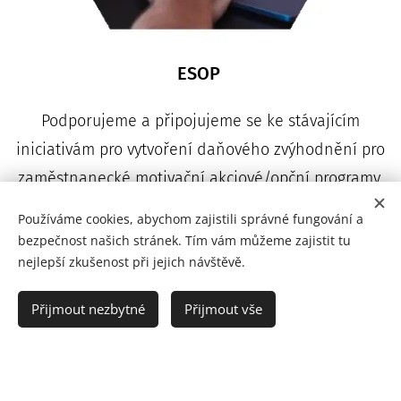
ESOP
Podporujeme a připojujeme se ke stávajícím
iniciativám pro vytvoření daňového zvýhodnění pro
zaměstnanecké motivační akciové/opční programy.
Používáme cookies, abychom zajistili správné fungování a
bezpečnost našich stránek. Tím vám můžeme zajistit tu
nejlepší zkušenost při jejich návštěvě.
Budujte s námi pojišťovnictví
Přijmout nezbytné
Přijmout vše
nové generace!
Vy ovlivňujete, jak bude pojišťovnictví